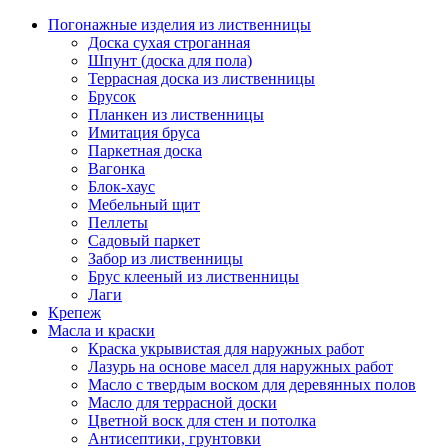
Погонажные изделия из лиственницы
Доска сухая строганная
Шпунт (доска для пола)
Террасная доска из лиственницы
Брусок
Планкен из лиственницы
Имитация бруса
Паркетная доска
Вагонка
Блок-хаус
Мебельный щит
Пеллеты
Садовый паркет
Забор из лиственницы
Брус клееный из лиственницы
Лаги
Крепеж
Масла и краски
Краска укрывистая для наружных работ
Лазурь на основе масел для наружных работ
Масло с твердым воском для деревянных полов
Масло для террасной доски
Цветной воск для стен и потолка
Антисептики, грунтовки