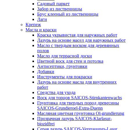
Садовый паркет
Забор из лиственницы
Брус клееный из лиственницы
Лаги
Крепеж
Масла и краски
Краска укрывистая для наружных работ
Лазурь на основе масел для наружных работ
Масло с твердым воском для деревянных
полов
Масло для террасной доски
Цветной воск для стен и потолка
Антисептики, грунтовки
Добавки
Инструменты для покраски
Лазурь на основе масла для внутренних
работ
Средства для ухода
Воск для торцов SAICOS-Stirnkantenwachs
Грунтовка для твердых пород древесины
SAICOS-Grundieroel-Extra-Duenn
Масляная цветная грунтовка Ol-grundierung
Прозрачная лазурь SAICOS-Klarlasur-
biozidfrei
Серая лазурь SAICOS-Vergrauungs-Lasur