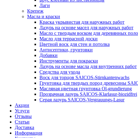
Лаги
Крепеж
Масла и краски
Краска укрывистая для наружных работ
Лазурь на основе масел для наружных работ
Масло с твердым воском для деревянных пол
Масло для террасной доски
Цветной воск для стен и потолка
Антисептики, грунтовки
Добавки
Инструменты для покраски
Лазурь на основе масла для внутренних работ
Средства для ухода
Воск для торцов SAICOS-Stirnkantenwachs
Грунтовка для твердых пород древесины SAIC
Масляная цветная грунтовка Ol-grundierung
Прозрачная лазурь SAICOS-Klarlasur-biozidfrei
Серая лазурь SAICOS-Vergrauungs-Lasur
Акции
Услуги
Отзывы
Статьи
Доставка
Информация