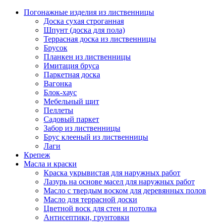
Погонажные изделия из лиственницы
Доска сухая строганная
Шпунт (доска для пола)
Террасная доска из лиственницы
Брусок
Планкен из лиственницы
Имитация бруса
Паркетная доска
Вагонка
Блок-хаус
Мебельный щит
Пеллеты
Садовый паркет
Забор из лиственницы
Брус клееный из лиственницы
Лаги
Крепеж
Масла и краски
Краска укрывистая для наружных работ
Лазурь на основе масел для наружных работ
Масло с твердым воском для деревянных полов
Масло для террасной доски
Цветной воск для стен и потолка
Антисептики, грунтовки