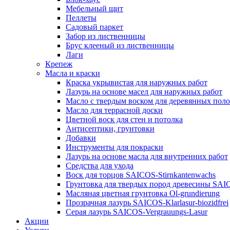
Мебельный щит
Пеллеты
Садовый паркет
Забор из лиственницы
Брус клееный из лиственницы
Лаги
Крепеж
Масла и краски
Краска укрывистая для наружных работ
Лазурь на основе масел для наружных работ
Масло с твердым воском для деревянных пол
Масло для террасной доски
Цветной воск для стен и потолка
Антисептики, грунтовки
Добавки
Инструменты для покраски
Лазурь на основе масла для внутренних работ
Средства для ухода
Воск для торцов SAICOS-Stirnkantenwachs
Грунтовка для твердых пород древесины SAIC
Масляная цветная грунтовка Ol-grundierung
Прозрачная лазурь SAICOS-Klarlasur-biozidfrei
Серая лазурь SAICOS-Vergrauungs-Lasur
Акции