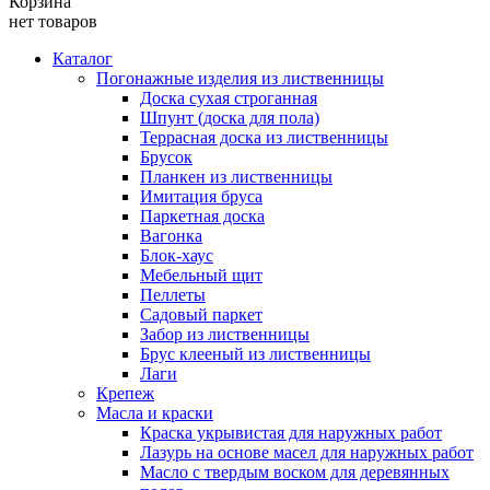
Корзина
нет товаров
Каталог
Погонажные изделия из лиственницы
Доска сухая строганная
Шпунт (доска для пола)
Террасная доска из лиственницы
Брусок
Планкен из лиственницы
Имитация бруса
Паркетная доска
Вагонка
Блок-хаус
Мебельный щит
Пеллеты
Садовый паркет
Забор из лиственницы
Брус клееный из лиственницы
Лаги
Крепеж
Масла и краски
Краска укрывистая для наружных работ
Лазурь на основе масел для наружных работ
Масло с твердым воском для деревянных