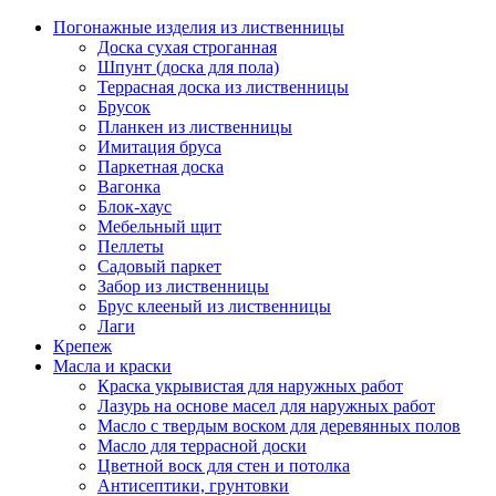
Погонажные изделия из лиственницы
Доска сухая строганная
Шпунт (доска для пола)
Террасная доска из лиственницы
Брусок
Планкен из лиственницы
Имитация бруса
Паркетная доска
Вагонка
Блок-хаус
Мебельный щит
Пеллеты
Садовый паркет
Забор из лиственницы
Брус клееный из лиственницы
Лаги
Крепеж
Масла и краски
Краска укрывистая для наружных работ
Лазурь на основе масел для наружных работ
Масло с твердым воском для деревянных полов
Масло для террасной доски
Цветной воск для стен и потолка
Антисептики, грунтовки