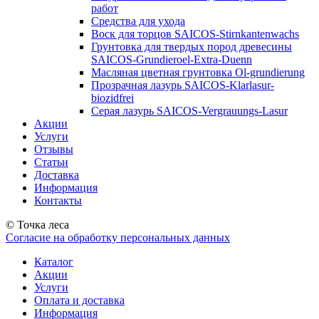
работ
Средства для ухода
Воск для торцов SAICOS-Stirnkantenwachs
Грунтовка для твердых пород древесины
SAICOS-Grundieroel-Extra-Duenn
Масляная цветная грунтовка Ol-grundierung
Прозрачная лазурь SAICOS-Klarlasur-
biozidfrei
Серая лазурь SAICOS-Vergrauungs-Lasur
Акции
Услуги
Отзывы
Статьи
Доставка
Информация
Контакты
© Точка леса
Согласие на обработку персональных данных
Каталог
Акции
Услуги
Оплата и доставка
Информация