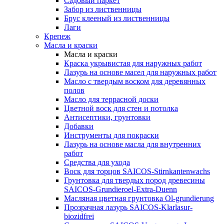
Садовый паркет
Забор из лиственницы
Брус клееный из лиственницы
Лаги
Крепеж
Масла и краски
Масла и краски
Краска укрывистая для наружных работ
Лазурь на основе масел для наружных работ
Масло с твердым воском для деревянных
полов
Масло для террасной доски
Цветной воск для стен и потолка
Антисептики, грунтовки
Добавки
Инструменты для покраски
Лазурь на основе масла для внутренних
работ
Средства для ухода
Воск для торцов SAICOS-Stirnkantenwachs
Грунтовка для твердых пород древесины
SAICOS-Grundieroel-Extra-Duenn
Масляная цветная грунтовка Ol-grundierung
Прозрачная лазурь SAICOS-Klarlasur-
biozidfrei