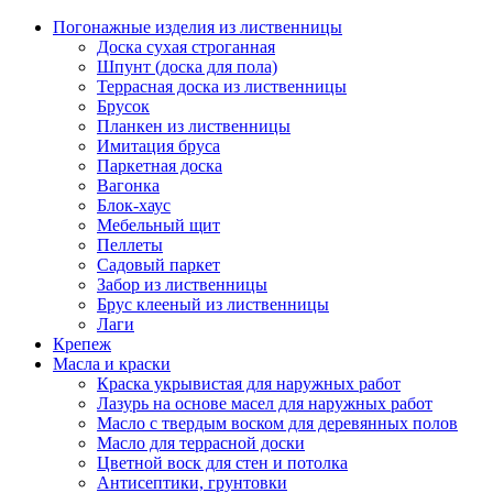
Погонажные изделия из лиственницы
Доска сухая строганная
Шпунт (доска для пола)
Террасная доска из лиственницы
Брусок
Планкен из лиственницы
Имитация бруса
Паркетная доска
Вагонка
Блок-хаус
Мебельный щит
Пеллеты
Садовый паркет
Забор из лиственницы
Брус клееный из лиственницы
Лаги
Крепеж
Масла и краски
Краска укрывистая для наружных работ
Лазурь на основе масел для наружных работ
Масло с твердым воском для деревянных полов
Масло для террасной доски
Цветной воск для стен и потолка
Антисептики, грунтовки