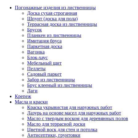
Погонажные изделия из лиственницы
Доска сухая строганная
Шпунт (доска для пола)
Террасная доска из лиственницы
Брусок
Планкен из лиственницы
Имитация бруса
Паркетная доска
Вагонка
Блок-хаус
Мебельный щит
Пеллеты
Садовый паркет
Забор из лиственницы
Брус клееный из лиственницы
Лаги
Крепеж
Масла и краски
Краска укрывистая для наружных работ
Лазурь на основе масел для наружных работ
Масло с твердым воском для деревянных полов
Масло для террасной доски
Цветной воск для стен и потолка
Антисептики, грунтовки