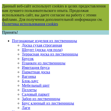
Данный веб-сайт использует cookies в целях предоставления
вам лучшего пользовательского опыта. Продолжая
использовать сайт, вы даете согласие на работу с этими
файлами. Для получения дополнительной информации см.
Политика использования cookies
Принять!
Погонажные изделия из лиственницы
Доска сухая строганная
Шпунт (доска для пола)
Террасная доска из лиственницы
Брусок
Планкен из лиственницы
Имитация бруса
Паркетная доска
Вагонка
Блок-хаус
Мебельный щит
Пеллеты
Садовый паркет
Забор из лиственницы
Брус клееный из лиственницы
Лаги