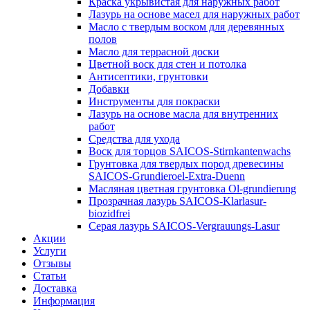
Краска укрывистая для наружных работ
Лазурь на основе масел для наружных работ
Масло с твердым воском для деревянных
полов
Масло для террасной доски
Цветной воск для стен и потолка
Антисептики, грунтовки
Добавки
Инструменты для покраски
Лазурь на основе масла для внутренних
работ
Средства для ухода
Воск для торцов SAICOS-Stirnkantenwachs
Грунтовка для твердых пород древесины
SAICOS-Grundieroel-Extra-Duenn
Масляная цветная грунтовка Ol-grundierung
Прозрачная лазурь SAICOS-Klarlasur-
biozidfrei
Серая лазурь SAICOS-Vergrauungs-Lasur
Акции
Услуги
Отзывы
Статьи
Доставка
Информация