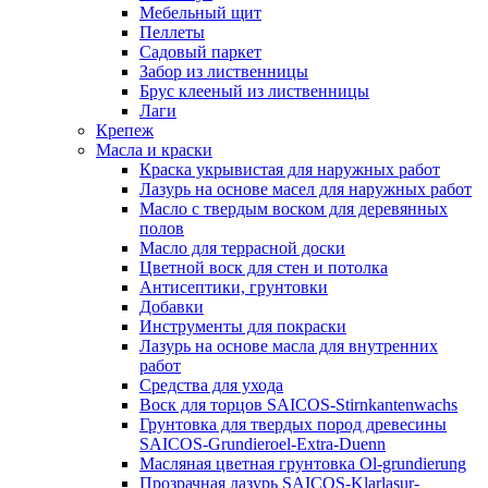
Мебельный щит
Пеллеты
Садовый паркет
Забор из лиственницы
Брус клееный из лиственницы
Лаги
Крепеж
Масла и краски
Краска укрывистая для наружных работ
Лазурь на основе масел для наружных работ
Масло с твердым воском для деревянных
полов
Масло для террасной доски
Цветной воск для стен и потолка
Антисептики, грунтовки
Добавки
Инструменты для покраски
Лазурь на основе масла для внутренних
работ
Средства для ухода
Воск для торцов SAICOS-Stirnkantenwachs
Грунтовка для твердых пород древесины
SAICOS-Grundieroel-Extra-Duenn
Масляная цветная грунтовка Ol-grundierung
Прозрачная лазурь SAICOS-Klarlasur-