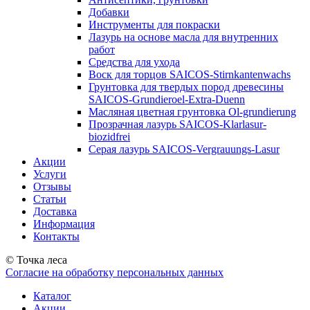
Добавки
Инструменты для покраски
Лазурь на основе масла для внутренних
работ
Средства для ухода
Воск для торцов SAICOS-Stirnkantenwachs
Грунтовка для твердых пород древесины
SAICOS-Grundieroel-Extra-Duenn
Масляная цветная грунтовка Ol-grundierung
Прозрачная лазурь SAICOS-Klarlasur-
biozidfrei
Серая лазурь SAICOS-Vergrauungs-Lasur
Акции
Услуги
Отзывы
Статьи
Доставка
Информация
Контакты
© Точка леса
Согласие на обработку персональных данных
Каталог
Акции