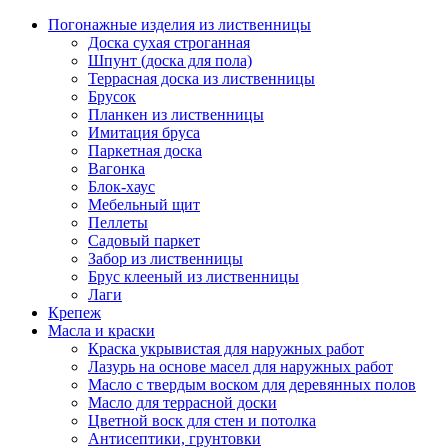
Погонажные изделия из лиственницы
Доска сухая строганная
Шпунт (доска для пола)
Террасная доска из лиственницы
Брусок
Планкен из лиственницы
Имитация бруса
Паркетная доска
Вагонка
Блок-хаус
Мебельный щит
Пеллеты
Садовый паркет
Забор из лиственницы
Брус клееный из лиственницы
Лаги
Крепеж
Масла и краски
Краска укрывистая для наружных работ
Лазурь на основе масел для наружных работ
Масло с твердым воском для деревянных полов
Масло для террасной доски
Цветной воск для стен и потолка
Антисептики, грунтовки