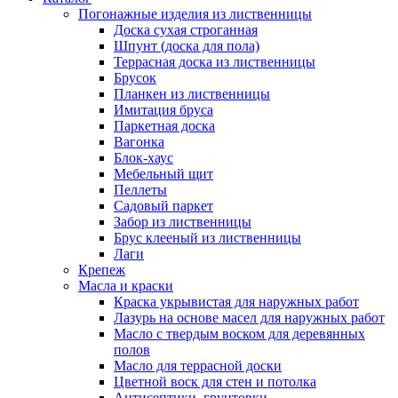
Погонажные изделия из лиственницы
Доска сухая строганная
Шпунт (доска для пола)
Террасная доска из лиственницы
Брусок
Планкен из лиственницы
Имитация бруса
Паркетная доска
Вагонка
Блок-хаус
Мебельный щит
Пеллеты
Садовый паркет
Забор из лиственницы
Брус клееный из лиственницы
Лаги
Крепеж
Масла и краски
Краска укрывистая для наружных работ
Лазурь на основе масел для наружных работ
Масло с твердым воском для деревянных
полов
Масло для террасной доски
Цветной воск для стен и потолка
Антисептики, грунтовки