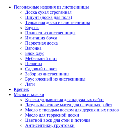
Погонажные изделия из лиственницы
Доска сухая строганная
Шпунт (доска для пола)
Террасная доска из лиственницы
Брусок
Планкен из лиственницы
Имитация бруса
Паркетная доска
Вагонка
Блок-хаус
Мебельный щит
Пеллеты
Садовый паркет
Забор из лиственницы
Брус клееный из лиственницы
Лаги
Крепеж
Масла и краски
Краска укрывистая для наружных работ
Лазурь на основе масел для наружных работ
Масло с твердым воском для деревянных полов
Масло для террасной доски
Цветной воск для стен и потолка
Антисептики, грунтовки