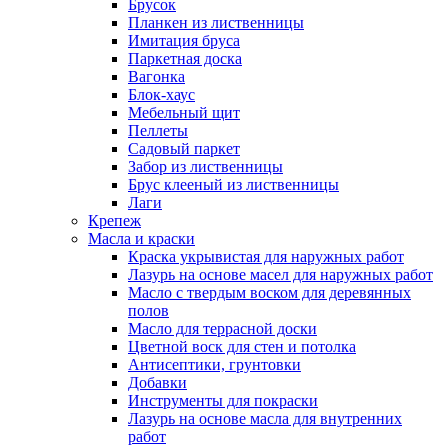
Брусок
Планкен из лиственницы
Имитация бруса
Паркетная доска
Вагонка
Блок-хаус
Мебельный щит
Пеллеты
Садовый паркет
Забор из лиственницы
Брус клееный из лиственницы
Лаги
Крепеж
Масла и краски
Краска укрывистая для наружных работ
Лазурь на основе масел для наружных работ
Масло с твердым воском для деревянных
полов
Масло для террасной доски
Цветной воск для стен и потолка
Антисептики, грунтовки
Добавки
Инструменты для покраски
Лазурь на основе масла для внутренних
работ