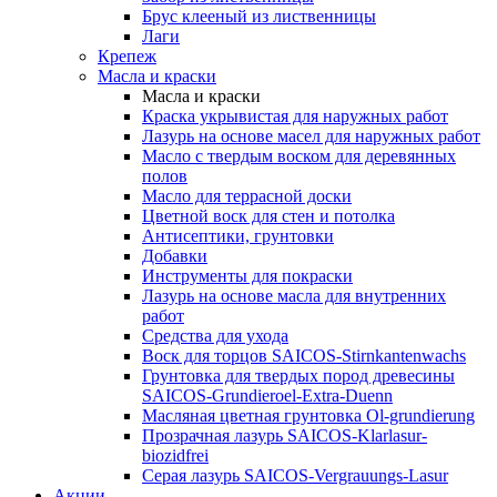
Брус клееный из лиственницы
Лаги
Крепеж
Масла и краски
Масла и краски
Краска укрывистая для наружных работ
Лазурь на основе масел для наружных работ
Масло с твердым воском для деревянных
полов
Масло для террасной доски
Цветной воск для стен и потолка
Антисептики, грунтовки
Добавки
Инструменты для покраски
Лазурь на основе масла для внутренних
работ
Средства для ухода
Воск для торцов SAICOS-Stirnkantenwachs
Грунтовка для твердых пород древесины
SAICOS-Grundieroel-Extra-Duenn
Масляная цветная грунтовка Ol-grundierung
Прозрачная лазурь SAICOS-Klarlasur-
biozidfrei
Серая лазурь SAICOS-Vergrauungs-Lasur
Акции